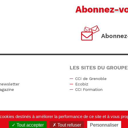
Abonnez-v
Abonnez-
LES SITES DU GROUPE
CCI de Grenoble
newsletter
Ecobiz
agazine
CCI Formation
r
de cookies destinés à améliorer la performance de ce site et à vous p
Tout accepter
Tout refuser
Personnaliser