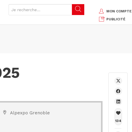
MON COMPTE
PUBLICITÉ
025
Alpexpo Grenoble
134