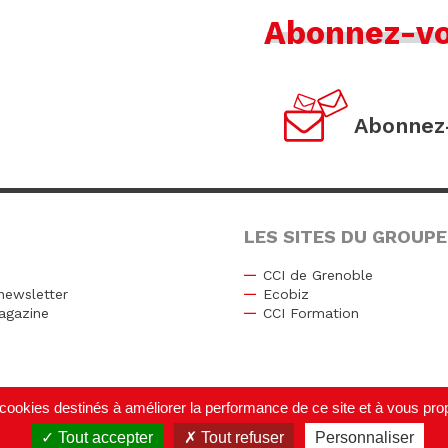
Abonnez-v
Abonnez-
LES SITES DU GROUPE
CCI de Grenoble
newsletter
Ecobiz
agazine
CCI Formation
r
de cookies destinés à améliorer la performance de ce site et à vous p
Tout accepter
Tout refuser
Personnaliser