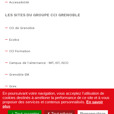
Accessibilité
LES SITES DU GROUPE CCI GRENOBLE
CCI de Grenoble
Ecobiz
CCI Formation
Campus de l'alternance : IMT, IST, ISCO
Grenoble EM
Grex
En poursuivant votre navigation, vous acceptez l'utilisation de
cookies destinés à améliorer la performance de ce site et à vous
WTC Grenoble
proposer des services et contenus personnalisés.
En savoir
plus
Centre de congrès
Tout accepter
Tout refuser
Personnaliser