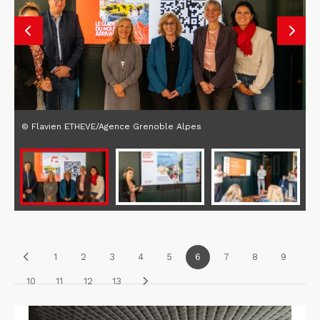
© Flavien ETHEVE/Agence Grenoble Alpes
1
2
3
4
5
6
7
8
9
10
11
12
13