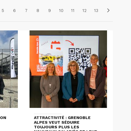
5
6
7
8
9
10
11
12
13
ION
ATTRACTIVITÉ : GRENOBLE
ALPES VEUT SÉDUIRE
TOUJOURS PLUS LES