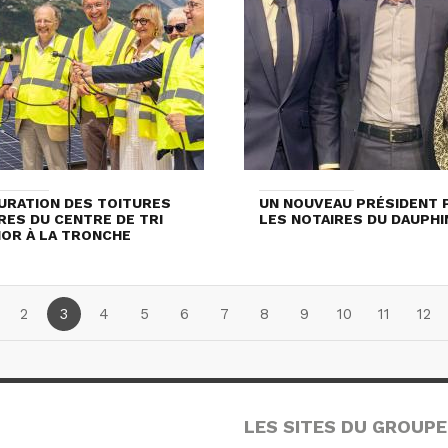
URATION DES TOITURES
UN NOUVEAU PRÉSIDENT 
RES DU CENTRE DE TRI
LES NOTAIRES DU DAUPHI
OR À LA TRONCHE
2
3
4
5
6
7
8
9
10
11
12
LES SITES DU GROUPE