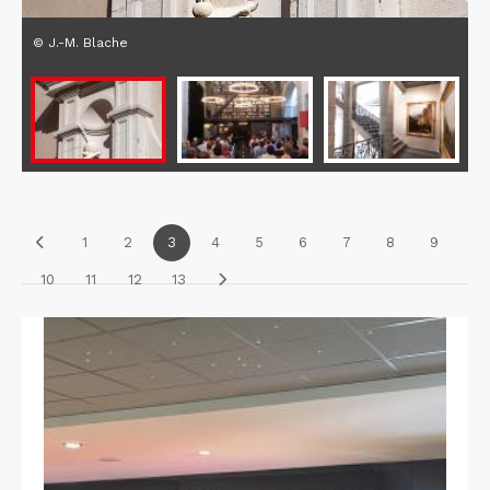
© J.-M. Blache
1
2
3
4
5
6
7
8
9
10
11
12
13