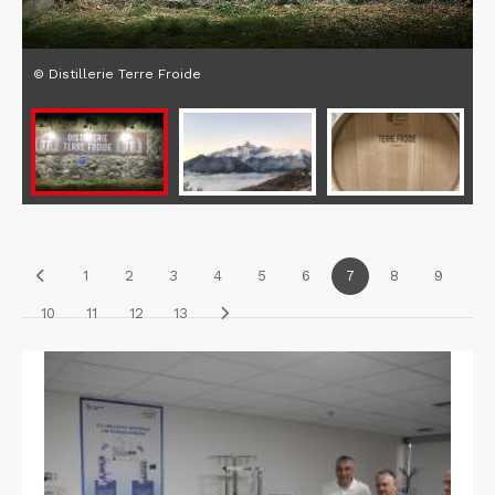
© Distillerie Terre Froide
1
2
3
4
5
6
7
8
9
10
11
12
13