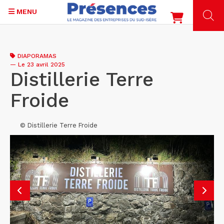
MENU
Aller
au
DIAPORAMAS
contenu
—
Le 23 avril 2025
principal
Distillerie Terre
Froide
© Distillerie Terre Froide