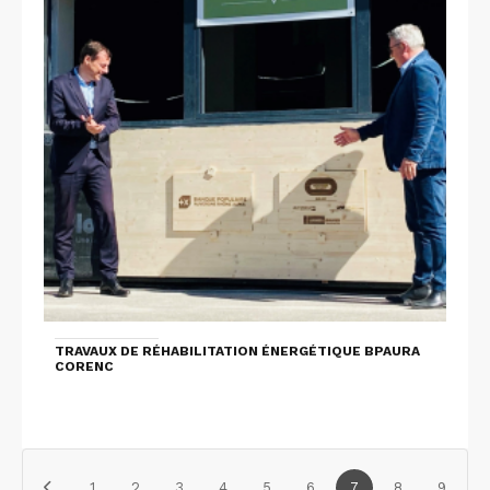
TRAVAUX DE RÉHABILITATION ÉNERGÉTIQUE BPAURA
CORENC
1
2
3
4
5
6
7
8
9