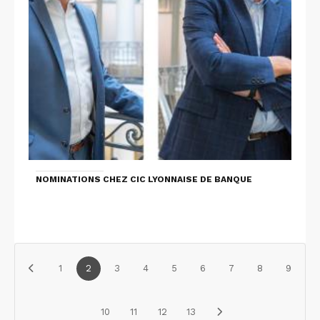
NOMINATIONS CHEZ CIC LYONNAISE DE BANQUE
1
2
3
4
5
6
7
8
9
10
11
12
13