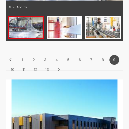
© F. Ardito
1
2
3
4
5
6
7
8
9
10
11
12
13