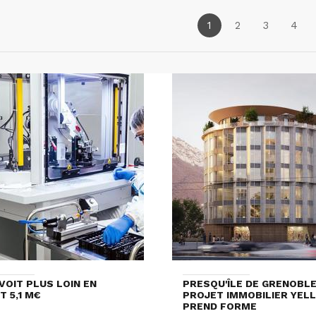
1
2
3
4
VOIT PLUS LOIN EN
PRESQU'ÎLE DE GRENOBLE 
T 5,1 M€
PROJET IMMOBILIER YEL
PREND FORME