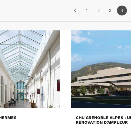
1
2
3
4
THERMES
CHU GRENOBLE ALPES : U
RÉNOVATION D'AMPLEUR