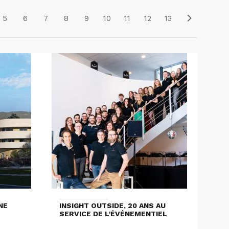
5
6
7
8
9
10
11
12
13
NE
INSIGHT OUTSIDE, 20 ANS AU
SERVICE DE L'ÉVÉNEMENTIEL