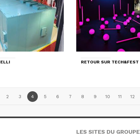
ELLI
RETOUR SUR TECH&FEST 
2
3
4
5
6
7
8
9
10
11
12
LES SITES DU GROUPE