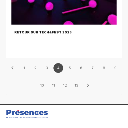
RETOUR SUR TECH&FEST 2025
1
2
3
4
5
6
7
8
9
10
11
12
13