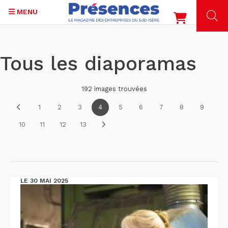
MENU
Aller
au
Tous les diaporamas
contenu
principal
192 images trouvées
1
2
3
4
5
6
7
8
9
10
11
12
13
LE 30 MAI 2025