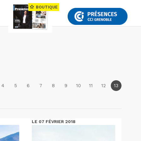
BOUTIQUE
4
5
6
7
8
9
10
11
12
13
LE 07 FÉVRIER 2018