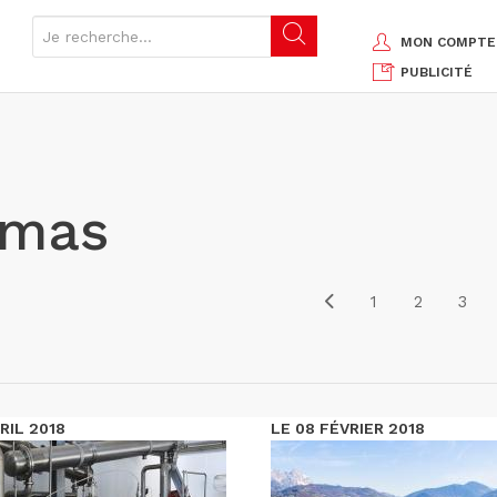
MON COMPTE
PUBLICITÉ
amas
1
2
3
RIL 2018
LE 08 FÉVRIER 2018