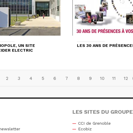
OPOLE, UN SITE
LES 30 ANS DE PRÉSENCE
IDER ELECTRIC
2
3
4
5
6
7
8
9
10
11
12
LES SITES DU GROUPE
CCI de Grenoble
newsletter
Ecobiz