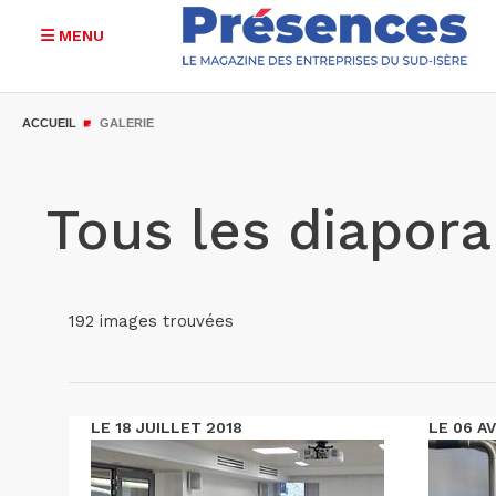
MENU
Aller
au
ACCUEIL
GALERIE
contenu
principal
Tous les diapor
192 images trouvées
LE 18 JUILLET 2018
LE 06 AV