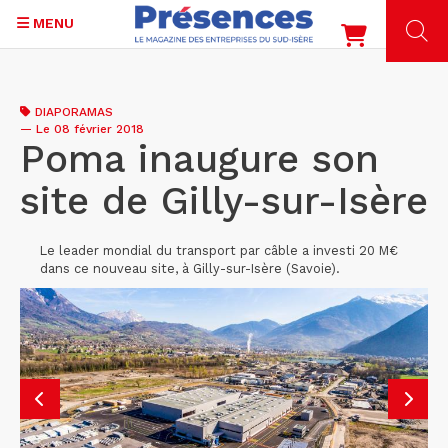
MENU
Aller
au
DIAPORAMAS
contenu
—
Le 08 février 2018
principal
Poma inaugure son
site de Gilly-sur-Isère
Le leader mondial du transport par câble a investi 20 M€
dans ce nouveau site, à Gilly-sur-Isère (Savoie).