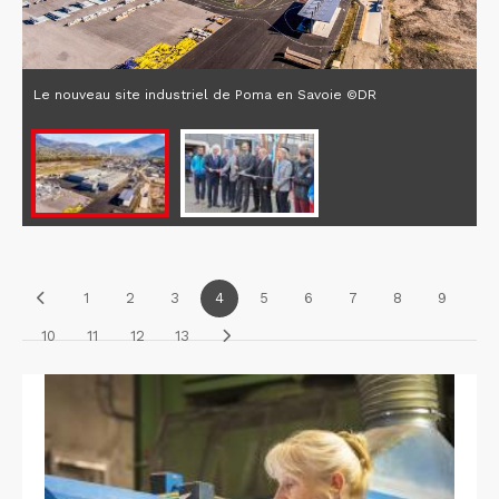
Le nouveau site industriel de Poma en Savoie ©DR
1
2
3
4
5
6
7
8
9
10
11
12
13