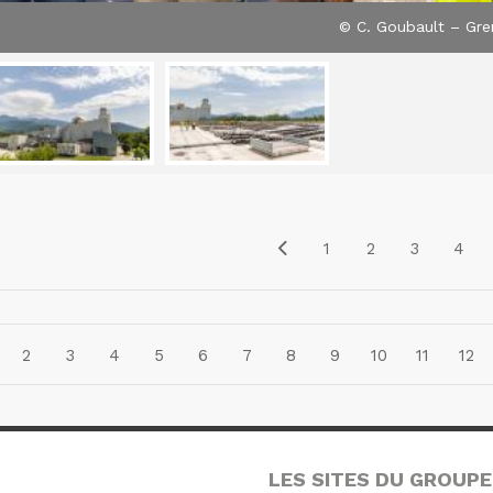
© C. Goubault – Gre
1
2
3
4
2
3
4
5
6
7
8
9
10
11
12
LES SITES DU GROUPE