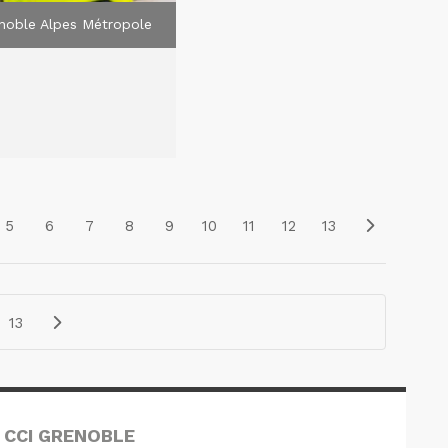
noble Alpes Métropole
5
6
7
8
9
10
11
12
13
13
 CCI GRENOBLE