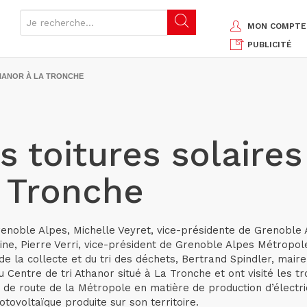
MON COMPTE
PUBLICITÉ
THANOR À LA TRONCHE
s toitures solaire
a Tronche
Grenoble Alpes, Michelle Veyret, vice-présidente de Grenoble
e, Pierre Verri, vice-président de Grenoble Alpes Métropole c
de la collecte et du tri des déchets, Bertrand Spindler, mair
Centre de tri Athanor situé à La Tronche et ont visité les tr
e de route de la Métropole en matière de production d’électric
otovoltaïque produite sur son territoire.