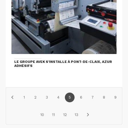
LE GROUPE AVEK S'INSTALLE À PONT-DE-CLAIX, AZUR
ADHÉSIFS
1
2
3
4
5
6
7
8
9
10
11
12
13