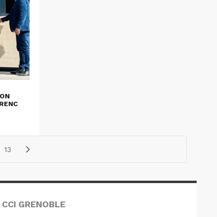
ION
ORENC
13
 CCI GRENOBLE