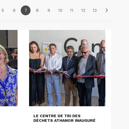
5
6
7
8
9
10
11
12
13
LE CENTRE DE TRI DES
DÉCHETS ATHANOR INAUGURÉ