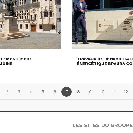
TEMENT ISÈRE
TRAVAUX DE RÉHABILITAT
MOINE
ÉNERGÉTIQUE BPAURA C
2
3
4
5
6
7
8
9
10
11
12
LES SITES DU GROUPE