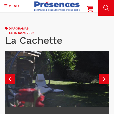
MENU
Aller
au
DIAPORAMAS
contenu
—
Le 16 mars 2022
principal
La Cachette