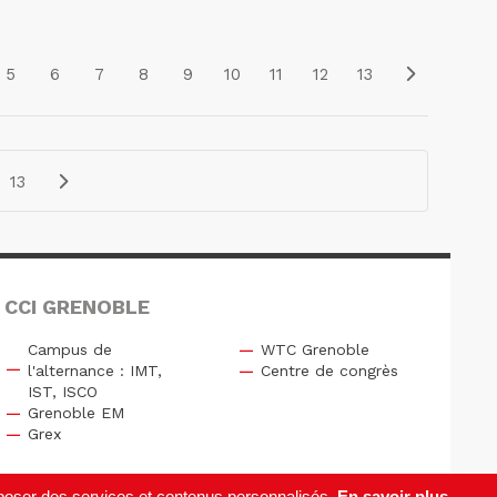
5
6
7
8
9
10
11
12
13
13
 CCI GRENOBLE
Campus de
WTC Grenoble
l'alternance : IMT,
Centre de congrès
IST, ISCO
Grenoble EM
Grex
roposer des services et contenus personnalisés.
En savoir plus