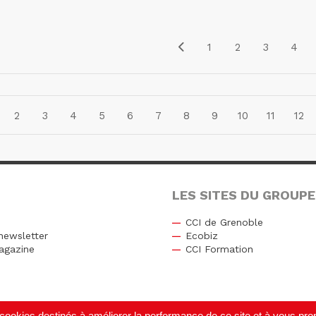
1
2
3
4
2
3
4
5
6
7
8
9
10
11
12
LES SITES DU GROUPE
CCI de Grenoble
newsletter
Ecobiz
agazine
CCI Formation
r
de cookies destinés à améliorer la performance de ce site et à vous p