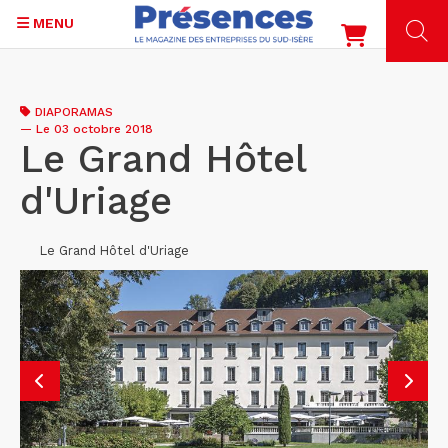
MENU
Aller
au
DIAPORAMAS
contenu
—
Le 03 octobre 2018
principal
Le Grand Hôtel
d'Uriage
Le Grand Hôtel d'Uriage