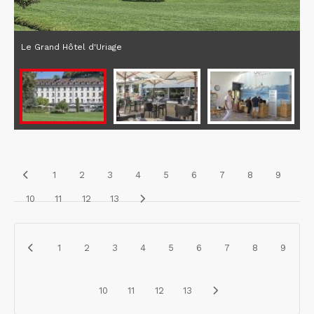
Le Grand Hôtel d'Uriage
1
2
3
4
5
6
7
8
9
10
11
12
13
1
2
3
4
5
6
7
8
9
10
11
12
13