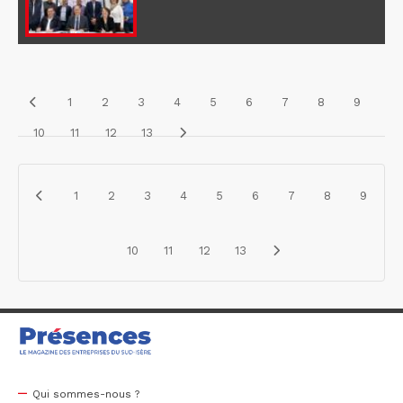
1
2
3
4
5
6
7
8
9
10
11
12
13
1
2
3
4
5
6
7
8
9
10
11
12
13
Qui sommes-nous ?