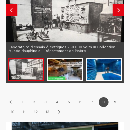
Laboratoire d'essais électriques 250 000 volts © Collection
Musée dauphinois - Département de l'Isère
1
2
3
4
5
6
7
8
9
10
11
12
13