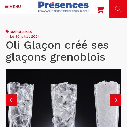
MENU
Aller
au
DIAPORAMAS
contenu
—
Le 30 juillet 2024
principal
Oli Glaçon créé ses
glaçons grenoblois