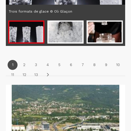
Trois formats de glace © Oli Glaçon
1
2
3
4
5
6
7
8
9
10
11
12
13