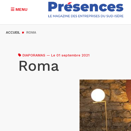
MENU
Aller
au
ACCUEIL
ROMA
contenu
principal
DIAPORAMAS
—
Le 01 septembre 2021
Roma