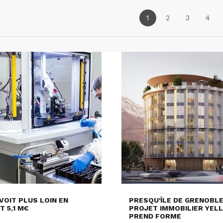
1
2
3
4
VOIT PLUS LOIN EN
PRESQU'ÎLE DE GRENOBLE 
T 5,1 M€
PROJET IMMOBILIER YEL
PREND FORME