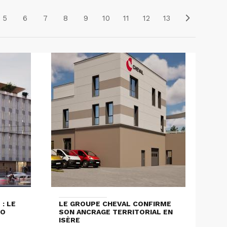
5
6
7
8
9
10
11
12
13
: LE
LE GROUPE CHEVAL CONFIRME
LO
SON ANCRAGE TERRITORIAL EN
ISÈRE