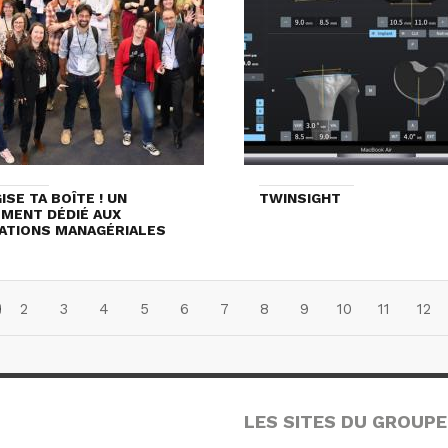
ISE TA BOÎTE ! UN
TWINSIGHT
MENT DÉDIÉ AUX
ATIONS MANAGÉRIALES
2
3
4
5
6
7
8
9
10
11
12
LES SITES DU GROUPE