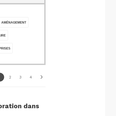
AMÉNAGEMENT
AIRE
PRISES
1
2
3
4
oration dans