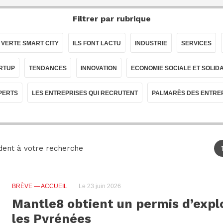
Filtrer par rubrique
 VERTE SMART CITY
ILS FONT LACTU
INDUSTRIE
SERVICES
RTUP
TENDANCES
INNOVATION
ECONOMIE SOCIALE ET SOLID
PERTS
LES ENTREPRISES QUI RECRUTENT
PALMARÈS DES ENTRE
dent à votre recherche
BRÈVE
— ACCUEIL
Le 23 juin 2026
Mantle8 obtient un permis d’expl
les Pyrénées