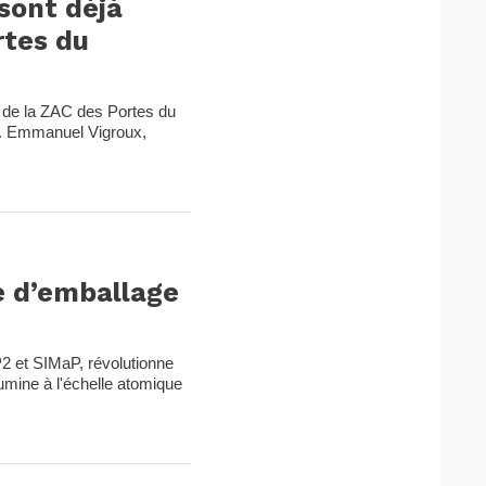
sont déjà
rtes du
 de la ZAC des Portes du
n. Emmanuel Vigroux,
ie d’emballage
P2 et SIMaP, révolutionne
umine à l'échelle atomique