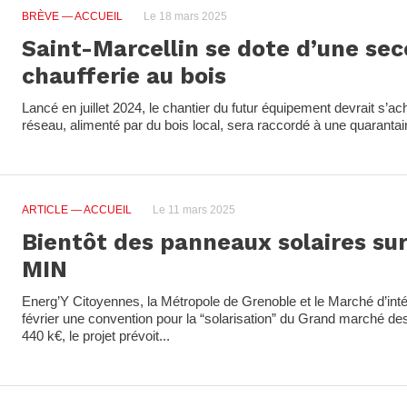
BRÈVE
— ACCUEIL
Le 18 mars 2025
Saint-Marcellin se dote d’une se
chaufferie au bois
Lancé en juillet 2024, le chantier du futur équipement devrait s’ach
réseau, alimenté par du bois local, sera raccordé à une quaranta
ARTICLE
— ACCUEIL
Le 11 mars 2025
Bientôt des panneaux solaires sur 
MIN
Energ’Y Citoyennes, la Métropole de Grenoble et le Marché d’intér
février une convention pour la “solarisation” du Grand marché des
440 k€, le projet prévoit...