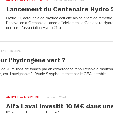
ARTICLE
— ILS FONT L'ACTU
Le 10 décembre 2024
Lancement du Centenaire Hydro 
Hydro 21, acteur clé de l’hydroélectricité alpine, vient de remett
l’innovation à Grenoble et lance officiellement le Centenaire Hydr
derniers, l’association Hydro 21 a...
Le 6 juin 2024
ur l’hydrogène vert ?
de 20 millions de tonnes par an d’hydrogène renouvelable à l’horizon 
n, est-il atteignable ? L’étude Sisyphe, menée par le CEA, semble...
ARTICLE
— INDUSTRIE
Le 5 avril 2024
Alfa Laval investit 10 M€ dans un