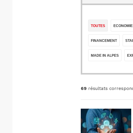
TOUTES
ECONOMIE
FINANCEMENT
STA
MADE IN ALPES
EX
69
résultats correspon