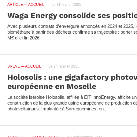
ARTICLE
— ACCUEIL
Le 11 février 2025
Waga Energy consolide ses positi
Avec plusieurs contrats d’envergure annoncés en 2024 et 2025, l
biométhane à partir des déchets confirme sa trajectoire : porter so
M€ d’ici fin 2026.
BRÈVE
— ACCUEIL
Le 24 janvier 2025
Holosolis : une gigafactory photo
européenne en Moselle
La société iséroise Holosolis, affiliée à EIT InnoEnergy, affiche u
construction de la plus grande usine européenne de production de
photovoltaïques. Implantée à Sarreguemines, en...