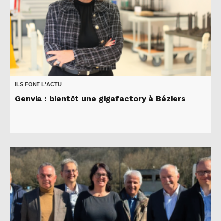
ILS FONT L'ACTU
Genvia : bientôt une gigafactory à Béziers