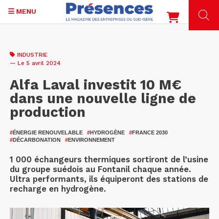
MENU
Aller
au
INDUSTRIE
contenu
— Le 5 avril 2024
principal
Alfa Laval investit 10 M€
dans une nouvelle ligne de
production
#
ÉNERGIE RENOUVELABLE
#
HYDROGÈNE
#
FRANCE 2030
#
DÉCARBONATION
#
ENVIRONNEMENT
1 000 échangeurs thermiques sortiront de l’usine
du groupe suédois au Fontanil chaque année.
Ultra performants, ils équiperont des stations de
recharge en hydrogène.