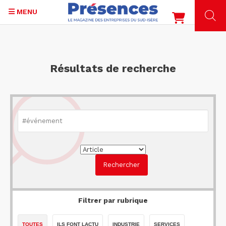
MENU
Aller
au
contenu
Résultats de recherche
principal
Filtrer par rubrique
TOUTES
ILS FONT LACTU
INDUSTRIE
SERVICES