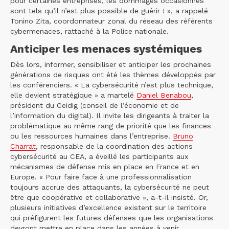
pour certaines entreprises, les dommages occasionnés
sont tels qu’il n’est plus possible de guérir ! », a rappelé
Tonino Zita, coordonnateur zonal du réseau des référents
cybermenaces, rattaché à la Police nationale.
Anticiper les menaces systémiques
Dès lors, informer, sensibiliser et anticiper les prochaines
générations de risques ont été les thèmes développés par
les conférenciers. « La cybersécurité n’est plus technique,
elle devient stratégique » a martelé
Daniel Benabou
,
président du Ceidig (conseil de l’économie et de
l’information du digital). Il invite les dirigeants à traiter la
problématique au même rang de priorité que les finances
ou les ressources humaines dans l’entreprise.
Bruno
Charrat
, responsable de la coordination des actions
cybersécurité au CEA, a éveillé les participants aux
mécanismes de défense mis en place en France et en
Europe. « Pour faire face à une professionnalisation
toujours accrue des attaquants, la cybersécurité ne peut
être que coopérative et collaborative », a-t-il insisté. Or,
plusieurs initiatives d’excellence existent sur le territoire
qui préfigurent les futures défenses que les organisations
devront mettre en place dans les années à venir.