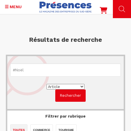
MENU
Aller
au
contenu
Résultats de recherche
principal
Filtrer par rubrique
TOUTES
COMMERCE
TOURISME