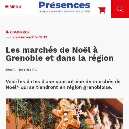
MENU
Aller
au
COMMERCE
contenu
— Le 26 novembre 2019
principal
Les marchés de Noël à
Grenoble et dans la région
#
NOËL
#
MARCHÉS
Voici les dates d'une quarantaine de marchés de
Noël* qui se tiendront en région grenobloise.