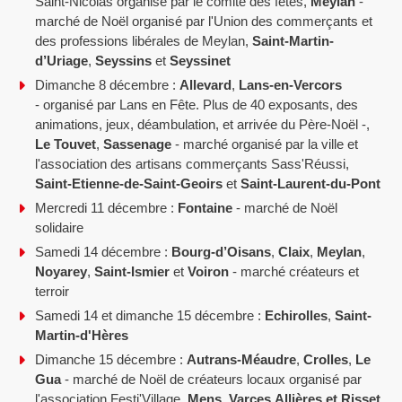
Saint-Nicolas organisé par le comité des fêtes,
Meylan
-
marché de Noël organisé par l'Union des commerçants et
des professions libérales de Meylan,
Saint-Martin-
d’Uriage
,
Seyssins
et
Seyssinet
Dimanche 8 décembre :
Allevard
,
Lans-en-Vercors
- organisé par Lans en Fête. Plus de 40 exposants, des
animations, jeux, déambulation, et arrivée du Père-Noël -,
Le Touvet
,
Sassenage
- marché organisé par la ville et
l'association des artisans commerçants Sass'Réussi,
Saint-Etienne-de-Saint-Geoirs
et
Saint-Laurent-du-Pont
Mercredi 11 décembre :
Fontaine
- marché de Noël
solidaire
Samedi 14 décembre :
Bourg-d’Oisans
,
Claix
,
Meylan
,
Noyarey
,
Saint-Ismier
et
Voiron
- marché créateurs et
terroir
Samedi 14 et dimanche 15 décembre :
Echirolles
,
Saint-
Martin-d'Hères
Dimanche 15 décembre :
Autrans-Méaudre
,
Crolles
,
Le
Gua
- marché de Noël de créateurs locaux organisé par
l'association Festi'Village,
Mens
,
Varces
Allières et Risset