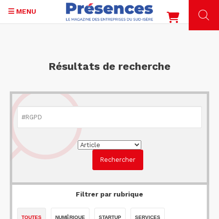
MENU
Aller
au
contenu
Résultats de recherche
principal
Filtrer par rubrique
TOUTES
NUMÉRIQUE
STARTUP
SERVICES