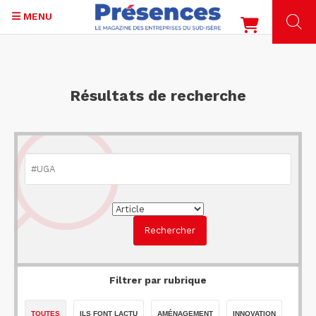
MENU
Aller
au
contenu
Résultats de recherche
principal
Filtrer par rubrique
TOUTES
ILS FONT LACTU
AMÉNAGEMENT
INNOVATION