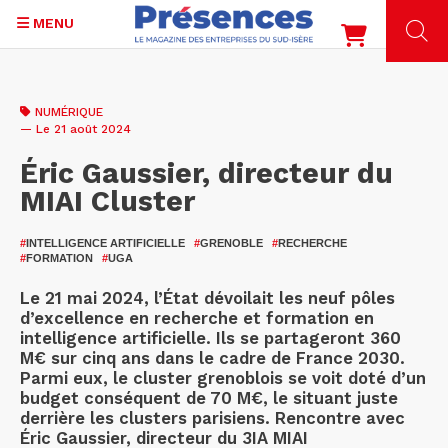
MENU
Aller
au
NUMÉRIQUE
contenu
— Le 21 août 2024
principal
Éric Gaussier, directeur du
MIAI Cluster
#
INTELLIGENCE ARTIFICIELLE
#
GRENOBLE
#
RECHERCHE
#
FORMATION
#
UGA
Le 21 mai 2024, l’État dévoilait les neuf pôles
d’excellence en recherche et formation en
intelligence artificielle. Ils se partageront 360
M€ sur cinq ans dans le cadre de France 2030.
Parmi eux, le cluster grenoblois se voit doté d’un
budget conséquent de 70 M€, le situant juste
derrière les clusters parisiens. Rencontre avec
Éric Gaussier, directeur du 3IA MIAI