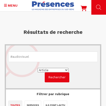
MENU
Aller
au
contenu
Résultats de recherche
principal
Filtrer par rubrique
TOUTES
SERVICES
ILS FONT LACTU