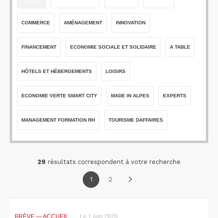
COMMERCE
AMÉNAGEMENT
INNOVATION
FINANCEMENT
ECONOMIE SOCIALE ET SOLIDAIRE
A TABLE
HÔTELS ET HÉBERGEMENTS
LOISIRS
ECONOMIE VERTE SMART CITY
MADE IN ALPES
EXPERTS
MANAGEMENT FORMATION RH
TOURISME DAFFAIRES
29
résultats correspondent à votre recherche
1
2
BRÈVE
— ACCUEIL
Le 1 juin 2026