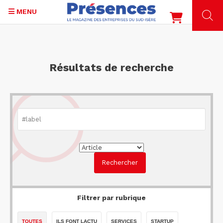
MENU
Aller
au
contenu
Résultats de recherche
principal
Filtrer par rubrique
TOUTES
ILS FONT LACTU
SERVICES
STARTUP