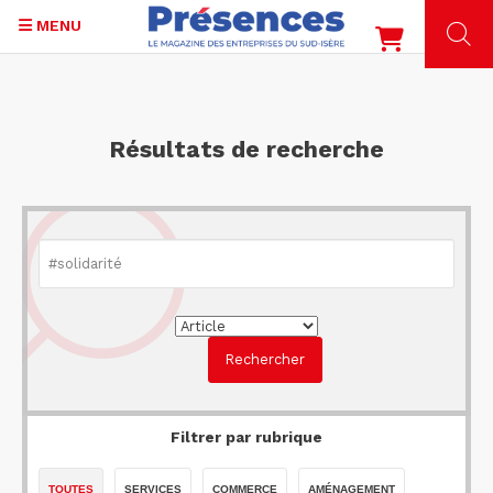
MENU
Aller
au
contenu
Résultats de recherche
principal
Filtrer par rubrique
TOUTES
SERVICES
COMMERCE
AMÉNAGEMENT