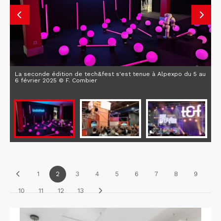
La seconde édition de tech&fest s'est tenue à Alpexpo du 5 au
6 février 2025 © F. Combier
1
2
3
4
5
6
7
8
9
10
11
12
13