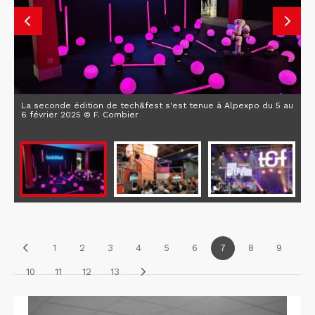
La seconde édition de tech&fest s'est tenue à Alpexpo du 5 au
6 février 2025 © F. Combier
1
2
3
4
5
6
7
8
9
10
11
12
13