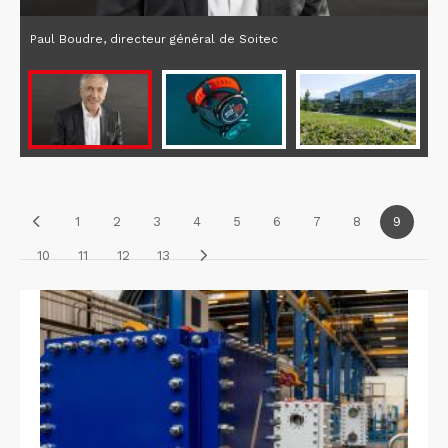
Paul Boudre, directeur général de Soitec
1
2
3
4
5
6
7
8
9
10
11
12
13