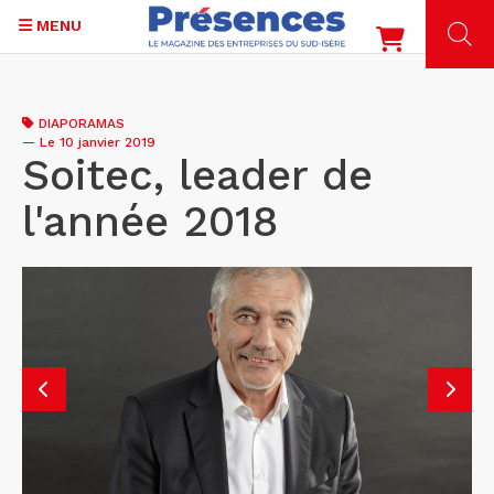
MENU
Aller
au
DIAPORAMAS
contenu
—
Le 10 janvier 2019
principal
Soitec, leader de
l'année 2018