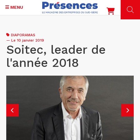
MENU
Aller
au
DIAPORAMAS
contenu
—
Le 10 janvier 2019
principal
Soitec, leader de
l'année 2018