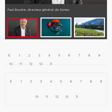
Paul Boudre, directeur général de Soitec
1
2
3
4
5
6
7
8
9
10
11
12
13
1
2
3
4
5
6
7
8
9
10
11
12
13