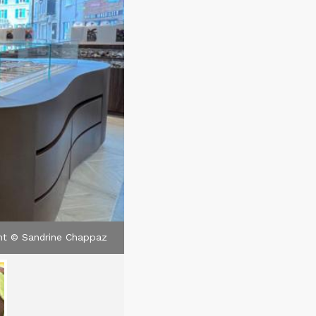
nt © Sandrine Chappaz