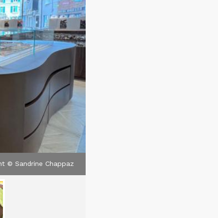
nt © Sandrine Chappaz