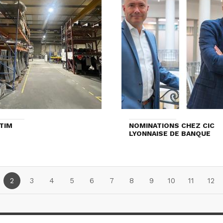
TIM
NOMINATIONS CHEZ CIC
LYONNAISE DE BANQUE
2
3
4
5
6
7
8
9
10
11
12