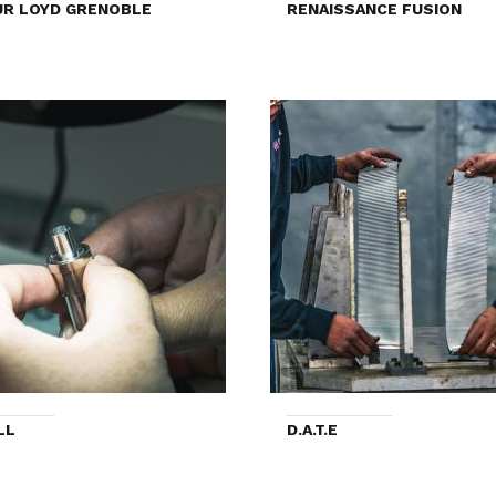
R LOYD GRENOBLE
RENAISSANCE FUSION
LL
D.A.T.E