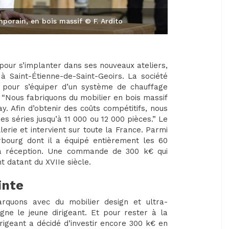
porain, en bois massif © F. Ardito
s pour s’implanter dans ses nouveaux ateliers,
 Saint-Étienne-de-Saint-Geoirs. La société
é pour s’équiper d’un système de chauffage
 “Nous fabriquons du mobilier en bois massif
ay. Afin d’obtenir des coûts compétitifs, nous
s séries jusqu’à 11 000 ou 12 000 pièces.” Le
lerie et intervient sur toute la France. Parmi
rbourg dont il a équipé entièrement les 60
 la réception. Une commande de 300 k€ qui
t datant du XVIIe siècle.
inte
rquons avec du mobilier design et ultra-
gne le jeune dirigeant. Et pour rester à la
irigeant a décidé d’investir encore 300 k€ en