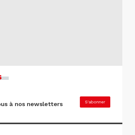
s
S'abonner
us à nos newsletters