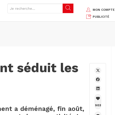
MON COMPTE
PUBLICITÉ
t séduit les
903
nt a déménagé, fin août,