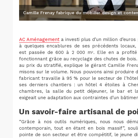
Camille Frenay fabrique du mobilier design et contem
AC Aménagement
a investi plus d’un million d’euro
à quelques encablures de ses précédents locaux, à
est passée de 600 à 2 000 m
. Elle en a profit
2
fonctionnant grâce au recyclage des chutes de bois.
au prix du stratifié, explique le gérant Camille Fren
misons sur le volume. Nous pouvons ainsi produire de
fabricant travaille à 95 % pour le secteur de l’hôtel
ses derniers chantiers : un hôtel 4 étoiles à Che
chambres, la salle du petit déjeuner, le bar et
exigeait une adaptation aux contraintes d’un bâtimen
Un savoir-faire artisanal de po
“Grâce à nos outils numériques, nous nous déma
contemporain, tout en étant en bois massif”, souli
pointe de son secteur et être compétitif, le jeune d