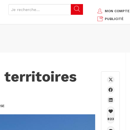
MON COMPTE
PUBLICITÉ
 territoires
ISE
823