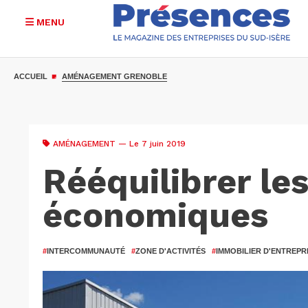
MENU
Aller
au
ACCUEIL
AMÉNAGEMENT GRENOBLE
contenu
principal
AMÉNAGEMENT
— Le 7 juin 2019
Rééquilibrer les
économiques
#
INTERCOMMUNAUTÉ
#
ZONE D'ACTIVITÉS
#
IMMOBILIER D'ENTREPR