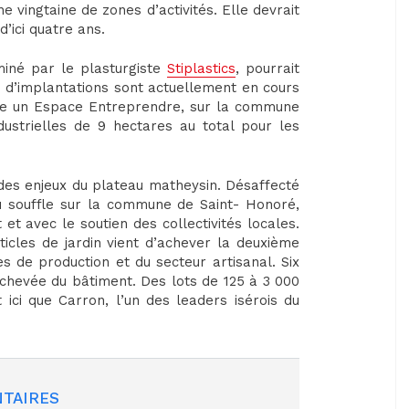
e vingtaine de zones d’activités. Elle devrait
’ici quatre ans.
miné par le plasturgiste
Stiplastics
, pourrait
ts d’implantations sont actuellement en cours
née un Espace Entreprendre, sur la commune
ndustrielles de 9 hectares au total pour les
e des enjeux du plateau matheysin. Désaffecté
eau souffle sur la commune de Saint- Honoré,
t avec le soutien des collectivités locales.
rticles de jardin vient d’achever la deuxième
s de production et du secteur artisanal. Six
achevée du bâtiment. Des lots de 125 à 3 000
 ici que Carron, l’un des leaders isérois du
TAIRES