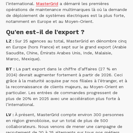
l’international.
MasterGrid
a démarré les premières
opérations de maintenance multimarques là où la demande
de déploiement de systèmes électriques est la plus forte,
notamment en Europe et au Moyen-Orient.
Qu’en est-il de l’export ?
LZ :
Sur 25 agences au total, MasterGrid en dénombre cinq
en Europe (hors France) et sept sur le grand export (Arabie
Saoudite, Chine, Émirats Arabes Unis, Inde, Malaisie,
Maroc, Mexique).
BT :
La part export dans le chiffre d’affaires (27 % en
2024) devrait augmenter fortement à partir de 2026. Ceci
grâce à la maturité acquise par nos filiales à l’étranger, et à
la reconnaissance de clients majeurs, au Moyen-Orient en
particulier. Les entrées de commandes progressent de
plus de 20% en 2025 avec une accélération plus forte à
l’international.
LV :
À présent, MasterGrid compte environ 300 personnes
en région grenobloise, sur un total de plus de 500
collaborateurs. Nous venons de mener une campagne de
recrutement de 20 à 25 alternants sur tous nos métiers.