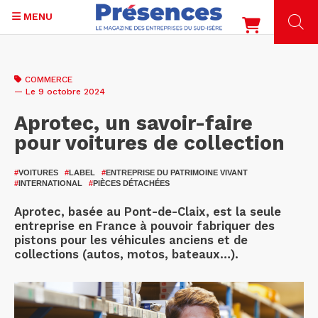
MENU
Aller
au
COMMERCE
contenu
— Le 9 octobre 2024
principal
Aprotec, un savoir-faire
pour voitures de collection
#
VOITURES
#
LABEL
#
ENTREPRISE DU PATRIMOINE VIVANT
#
INTERNATIONAL
#
PIÈCES DÉTACHÉES
Aprotec, basée au Pont-de-Claix, est la seule
entreprise en France à pouvoir fabriquer des
pistons pour les véhicules anciens et de
collections (autos, motos, bateaux…).