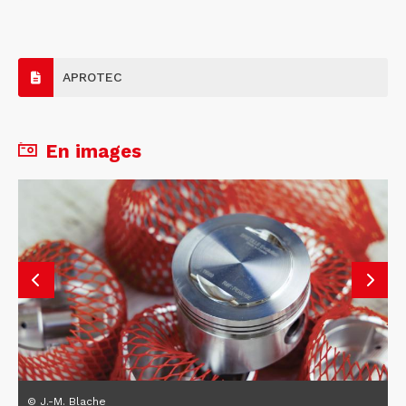
APROTEC
En images
© J.-M. Blache