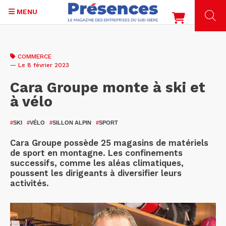
MENU
Aller
au
COMMERCE
contenu
— Le 8 février 2023
principal
Cara Groupe monte à ski et
à vélo
#
SKI
#
VÉLO
#
SILLON ALPIN
#
SPORT
Cara Groupe possède 25 magasins de matériels
de sport en montagne. Les confinements
successifs, comme les aléas climatiques,
poussent les dirigeants à diversifier leurs
activités.