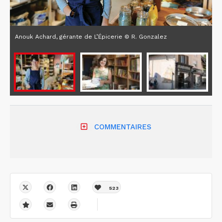
Anouk Achard, gérante de L’Épicerie © R. Gonzalez
COMMENTAIRES
523