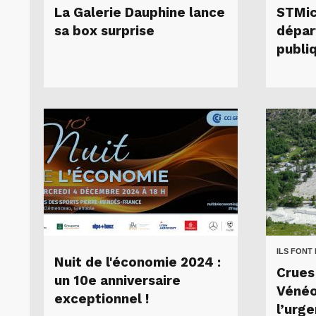
La Galerie Dauphine lance
STMic
sa box surprise
dépar
publi
ILS FONT
Nuit de l'économie 2024 :
Crues
un 10e anniversaire
Vénéon
exceptionnel !
l’urg