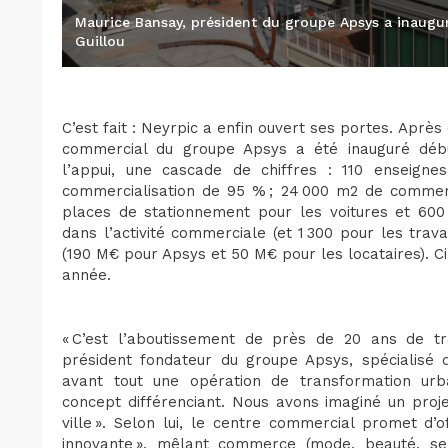
Maurice Bansay, président du groupe Apsys a inauguré
Guillou
C’est fait : Neyrpic a enfin ouvert ses portes. Aprè
commercial du groupe Apsys a été inauguré débu
l’appui, une cascade de chiffres : 110 enseigne
commercialisation de 95 % ; 24 000 m2 de commerc
places de stationnement pour les voitures et 600
dans l’activité commerciale (et 1 300 pour les trav
(190 M€ pour Apsys et 50 M€ pour les locataires). Ci
année.
« C’est l’aboutissement de près de 20 ans de tr
président fondateur du groupe Apsys, spécialisé d
avant tout une opération de transformation urba
concept différenciant. Nous avons imaginé un proje
ville ». Selon lui, le centre commercial promet d’o
innovante », mêlant commerce (mode, beauté, serv