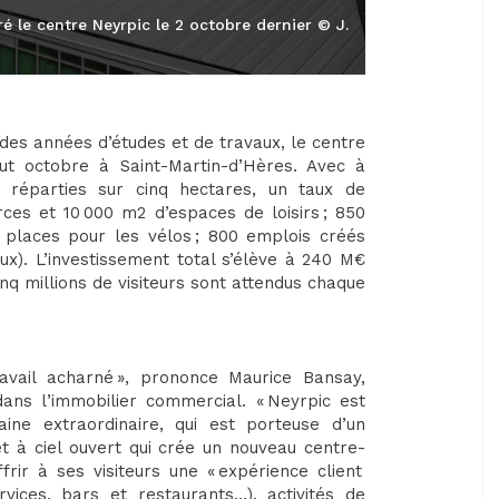
 le centre Neyrpic le 2 octobre dernier © J.
s des années d’études et de travaux, le centre
t octobre à Saint-Martin-d’Hères. Avec à
s réparties sur cinq hectares, un taux de
es et 10 000 m2 d’espaces de loisirs ; 850
 places pour les vélos ; 800 emplois créés
aux). L’investissement total s’élève à 240 M€
nq millions de visiteurs sont attendus chaque
avail acharné », prononce Maurice Bansay,
ans l’immobilier commercial. « Neyrpic est
ine extraordinaire, qui est porteuse d’un
t à ciel ouvert qui crée un nouveau centre-
ffrir à ses visiteurs une « expérience client
ices, bars et restaurants…), activités de