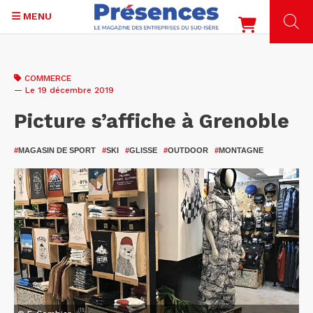
MENU
Aller
au
COMMERCE
contenu
— Le 19 décembre 2019
principal
Picture s’affiche à Grenoble
#
MAGASIN DE SPORT
#
SKI
#
GLISSE
#
OUTDOOR
#
MONTAGNE